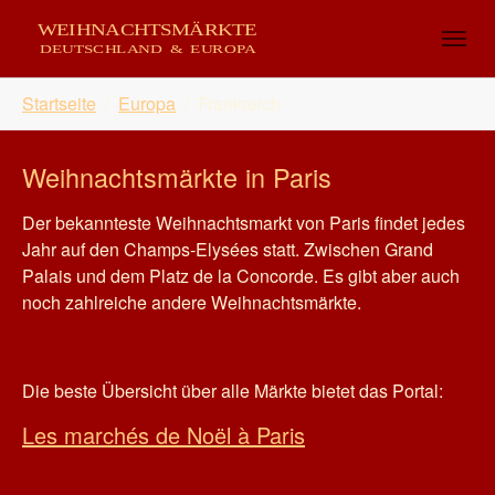
Skip to main content
Skip to page footer
You are here:
Startseite
Europa
Frankreich
Weihnachtsmärkte in Paris
Der bekannteste Weihnachtsmarkt von Paris findet jedes
Jahr auf den Champs-Elysées statt. Zwischen Grand
Palais und dem Platz de la Concorde. Es gibt aber auch
noch zahlreiche andere Weihnachtsmärkte.
Die beste Übersicht über alle Märkte bietet das Portal:
Les marchés de Noël à Paris