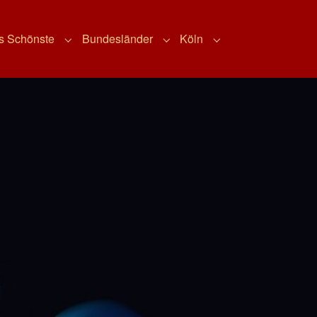
s Schönste
Bundesländer
Köln
esondere"
Submenu for "Deutschlands Schönste"
Submenu for "Bundesländer"
Submenu for "Köln"