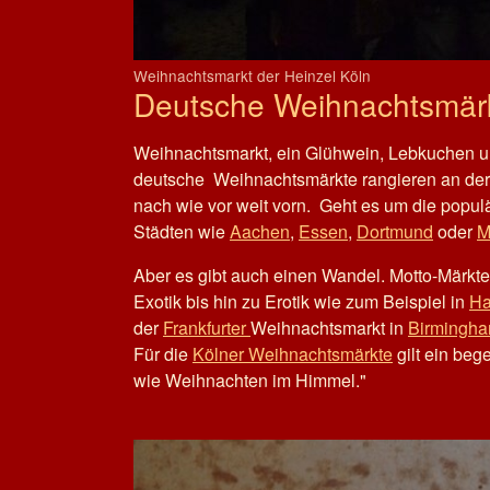
Weihnachtsmarkt der Heinzel Köln
Deutsche Weihnachtsmärkt
Weihnachtsmarkt, ein Glühwein, Lebkuchen und
deutsche Weihnachtsmärkte rangieren an der
nach wie vor weit vorn. Geht es um die popul
Städten wie
Aachen
,
Essen
,
Dortmund
oder
M
Aber es gibt auch einen Wandel. Motto-Märkt
Exotik bis hin zu Erotik wie zum Beispiel in
Ha
der
Frankfurter
Weihnachtsmarkt in
Birmingh
Für die
Kölner Weihnachtsmärkte
gilt ein beg
wie Weihnachten im Himmel."