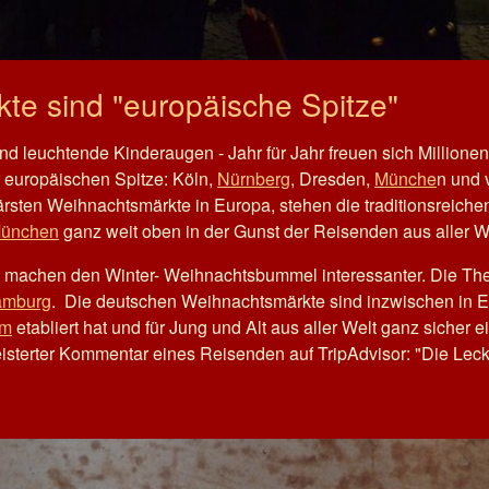
e sind "europäische Spitze"
 leuchtende Kinderaugen - Jahr für Jahr freuen sich Millione
 europäischen Spitze: Köln,
Nürnberg
, Dresden,
Münche
n und 
ärsten Weihnachtsmärkte in Europa, stehen die traditionsreiche
ünchen
ganz weit oben in der Gunst der Reisenden aus aller W
e machen den Winter- Weihnachtsbummel interessanter. Die Th
mburg
. Die deutschen Weihnachtsmärkte sind inzwischen in Eu
am
etabliert hat und für Jung und Alt aus aller Welt ganz sicher ei
eisterter Kommentar eines Reisenden auf TripAdvisor: "Die Lec