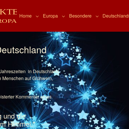
Home
Europa
Besondere
Deutschland
Submenu for "Home"
Submenu for "Europa"
Submenu for "B
Deutschland
Jahreszeiten in Deutschland
nen Menschen auf Glühwein,
eisterter Kommentar eines
g und die
im Himmel."